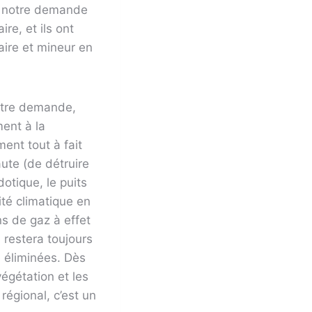
que notre demande
re, et ils ont
aire et mineur en
notre demande,
ent à la
ent tout à fait
ute (de détruire
dotique, le puits
ité climatique en
ns de gaz à effet
l restera toujours
e éliminées. Dès
égétation et les
régional, c’est un