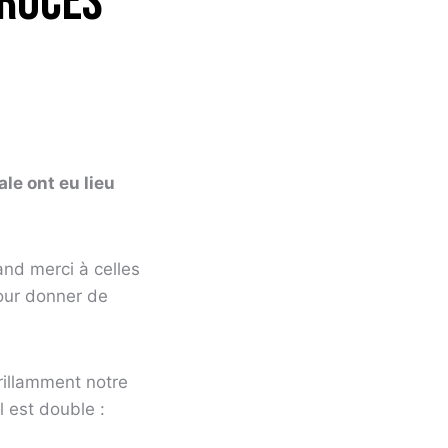
procès
le ont eu lieu
and merci à celles
pour donner de
brillamment notre
 est double :