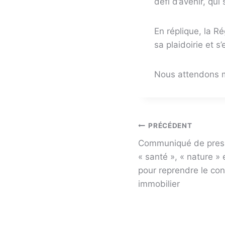
défi d’avenir, qui
En réplique, la R
sa plaidoirie et s
Nous attendons m
Navigation
PRÉCÉDENT
Communiqué de press
de
« santé », « nature » 
pour reprendre le co
l’article
immobilier