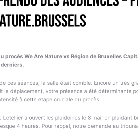
rendu des audiences – 
ature.Brussels
u procès We Are Nature vs Région de Bruxelles Capita
 derniers.
e ces séances, la salle était comble. Encore un très gr
ait le déplacement, votre présence a été déterminante 
intensité à cette étape cruciale du procès.
Letellier a ouvert les plaidoiries le 8 mai, en plaidant 
esque 4 heures. Pour rappel, notre demande au tribunal