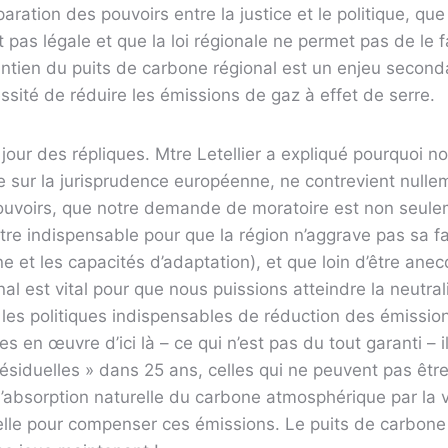
éparation des pouvoirs entre la justice et le politique, 
 pas légale et que la loi régionale ne permet pas de le fai
ntien du puits de carbone régional est un enjeu second
ssité de réduire les émissions de gaz à effet de serre.
e jour des répliques. Mtre Letellier a expliqué pourquoi 
sur la jurisprudence européenne, ne contrevient nullem
ouvoirs, que notre demande de moratoire est non seulem
tre indispensable pour que la région n’aggrave pas sa fa
e et les capacités d’adaptation), et que loin d’être anec
al est vital pour que nous puissions atteindre la neutral
i les politiques indispensables de réduction des émissio
s en œuvre d’ici là – ce qui n’est pas du tout garanti – i
ésiduelles » dans 25 ans, celles qui ne peuvent pas êtr
 d’absorption naturelle du carbone atmosphérique par la v
elle pour compenser ces émissions. Le puits de carbone 