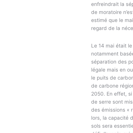
enfreindrait la s
de moratoire n’est
estimé que le mai
regard de la néce
Le 14 mai était l
notamment basée 
séparation des p
légale mais en ou
le puits de carbon
de carbone région
2050. En effet, s
de serre sont mise
des émissions « r
lors, la capacité
sols sera essenti