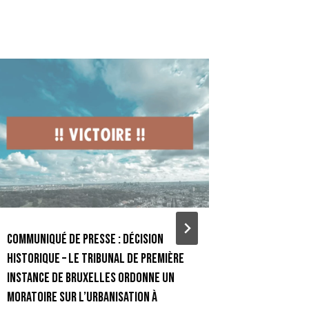
Communiqué de presse : Décision
Clos du Be
historique – le tribunal de première
interpell
instance de Bruxelles ordonne un
environn
moratoire sur l’urbanisation à
Par
WeAreN