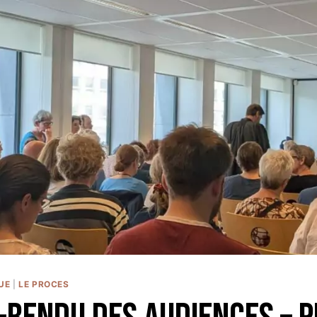
UE
|
LE PROCES