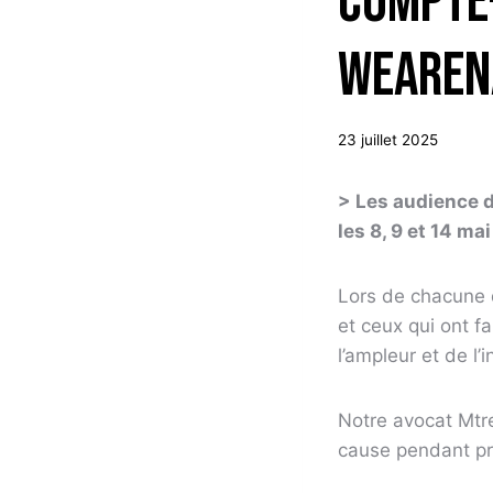
Compte-
weAreN
23 juillet 2025
> Les audience d
les 8, 9 et 14 mai
Lors de chacune d
et ceux qui ont f
l’ampleur et de l’
Notre avocat Mtre 
cause pendant pr