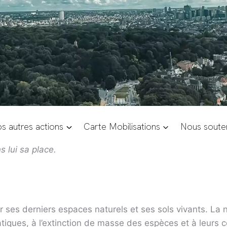
s autres actions
Carte Mobilisations
Nous souten
 lui sa place.
er ses derniers espaces naturels et ses sols vivants. La 
atiques, à l’extinction de masse des espèces et à leurs