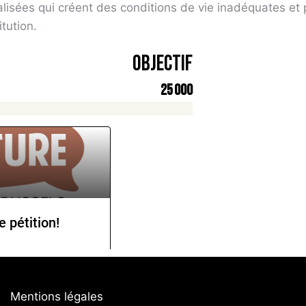
alisées qui créent des conditions de vie inadéquates et 
itution.
Objectif
25 000
Mentions légales