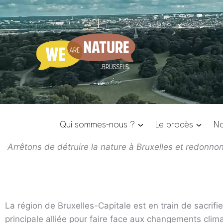
Qui sommes-nous ?
Le procès
No
Arrêtons de détruire la nature à Bruxelles et redonnons
La région de Bruxelles-Capitale est en train de sacrifi
principale alliée pour faire face aux changements clim