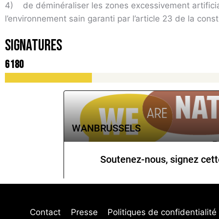
4)
de déminéraliser les zones excessivement artifici
l’environnement sain garanti par l’article 23 de la const
Signatures
6 180
Contact
Presse
Politiques de confidentialité